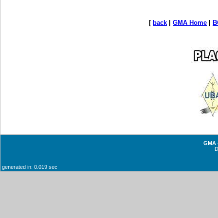
[
back
|
GMA Home
|
B
GMA -
generated in: 0.019 sec