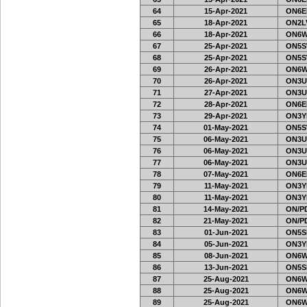
64
15-Apr-2021
ON6EF
65
18-Apr-2021
ON2LV
66
18-Apr-2021
ON6W
67
25-Apr-2021
ON5S
68
25-Apr-2021
ON5S
69
26-Apr-2021
ON6W
70
26-Apr-2021
ON3U
71
27-Apr-2021
ON3U
72
28-Apr-2021
ON6EF
73
29-Apr-2021
ON3Y
74
01-May-2021
ON5S
75
06-May-2021
ON3U
76
06-May-2021
ON3U
77
06-May-2021
ON3U
78
07-May-2021
ON6EF
79
11-May-2021
ON3Y
80
11-May-2021
ON3Y
81
14-May-2021
ON/PD
82
21-May-2021
ON/PD
83
01-Jun-2021
ON5SE
84
05-Jun-2021
ON3Y
85
08-Jun-2021
ON6W
86
13-Jun-2021
ON5SE
87
25-Aug-2021
ON6W
88
25-Aug-2021
ON6W
89
25-Aug-2021
ON6W