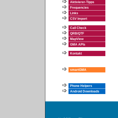
Aktivierer-Tipps
Frequencies
Links
CSV Import
Call Check
QRB/QTF
MapView
GMA APIs
Kontakt
smartGMA
Phone Helpers
Android Downloads