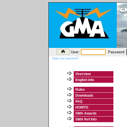
User:
Password:
forgot your password?
Overview
English Info
Rules
Downloads
FAQ
HOWTO
GMA Awards
GMA Ref Info