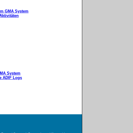
 dem GMA System
ktivitäten
 GMA System
le ADIF Logs