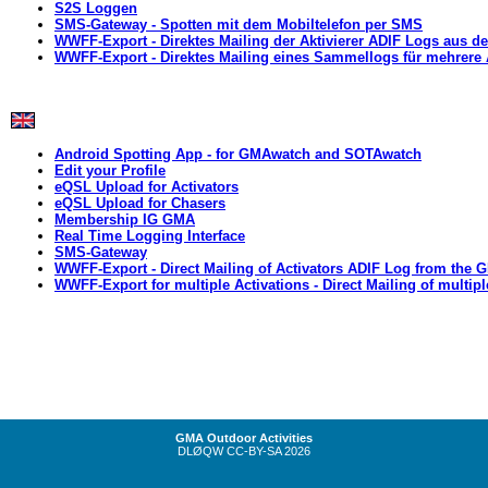
S2S Loggen
SMS-Gateway
- Spotten mit dem Mobiltelefon per SMS
WWFF-Export
- Direktes Mailing der Aktivierer ADIF Logs aus
WWFF-Export
- Direktes Mailing eines Sammellogs für mehrere A
Android Spotting App
- for GMAwatch and SOTAwatch
Edit your Profile
eQSL Upload for Activators
eQSL Upload for Chasers
Membership IG GMA
Real Time Logging Interface
SMS-Gateway
WWFF-Export
- Direct Mailing of Activators ADIF Log from the
WWFF-Export for multiple Activations
- Direct Mailing of multip
GMA Outdoor Activities
DLØQW
CC-BY-SA
2026