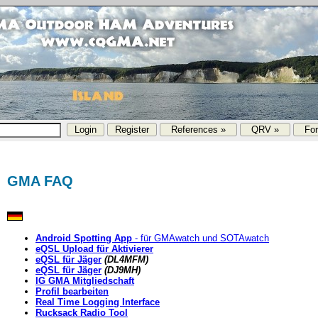
References »
QRV »
Fo
GMA FAQ
Android Spotting App
- für GMAwatch und SOTAwatch
eQSL Upload für Aktivierer
eQSL für Jäger
(DL4MFM)
eQSL für Jäger
(DJ9MH)
IG GMA Mitgliedschaft
Profil bearbeiten
Real Time Logging Interface
Rucksack Radio Tool