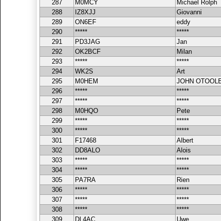
287
M0MCY
Michael Rolph
288
IZ8XJJ
Giovanni
289
ON6EF
eddy
290
*****
*****
291
PD3JAG
Jan
292
OK2BCF
Milan
293
*****
*****
294
WK2S
Art
295
M0HEM
JOHN OTOOL
296
*****
*****
297
*****
*****
298
M0HQO
Pete
299
*****
*****
300
*****
*****
301
F17468
Albert
302
DD8ALO
Alois
303
*****
*****
304
*****
*****
305
PA7RA
Rien
306
*****
*****
307
*****
*****
308
*****
*****
309
DL4AC
Uwe