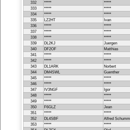
332
*****
*****
333
*****
*****
334
*****
*****
335
LZ2HT
Ivan
336
*****
*****
337
*****
*****
338
*****
*****
339
DL2KJ
Juergen
340
DF2OF
Matthias
341
*****
*****
342
*****
*****
343
DL1ARK
Norbert
344
DM4SWL
Guenther
345
*****
*****
346
*****
*****
347
IV3NGF
Igor
348
*****
*****
349
*****
*****
350
F6GLZ
Jean
351
*****
*****
352
DL4SBF
Alfred Schum
353
*****
*****