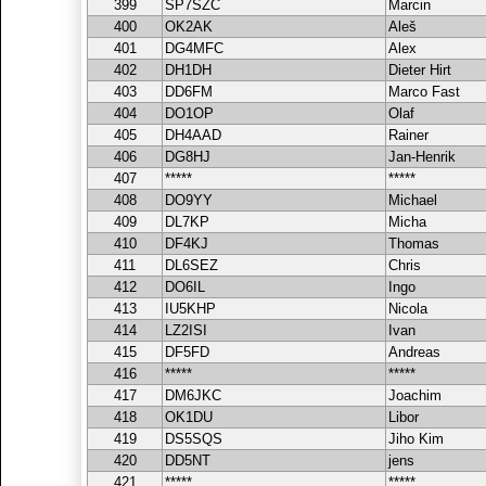
399
SP7SZC
Marcin
400
OK2AK
Aleš
401
DG4MFC
Alex
402
DH1DH
Dieter Hirt
403
DD6FM
Marco Fast
404
DO1OP
Olaf
405
DH4AAD
Rainer
406
DG8HJ
Jan-Henrik
407
*****
*****
408
DO9YY
Michael
409
DL7KP
Micha
410
DF4KJ
Thomas
411
DL6SEZ
Chris
412
DO6IL
Ingo
413
IU5KHP
Nicola
414
LZ2ISI
Ivan
415
DF5FD
Andreas
416
*****
*****
417
DM6JKC
Joachim
418
OK1DU
Libor
419
DS5SQS
Jiho Kim
420
DD5NT
jens
421
*****
*****