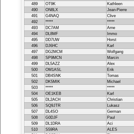
489
OT9K
Kathleen
490
ON8LX
Jean-Pierre
491
G4NAQ
Clive
492
*****
*****
493
DC7AM
Arne
494
DL8MF
Immo
495
DD7UW
Horst
496
DJ6HC
Karl
497
DG2MCM
Wolfgang
498
SP9MCN
Marcin
499
DL5AZZ
Alex
500
OM1ASL
Erik
501
DB4SNK
Tomas
502
DK5MIK
Michael
503
*****
*****
504
OE1KEB
Karl
505
DL2ACH
Christian
506
SQ9JTR
Lukasz
507
DL4SO
German
508
G0DJF
Paul
509
DL1DRA
Aci
510
S59RA
ALES