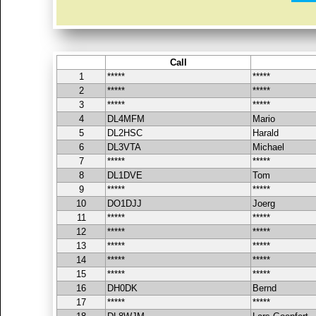
Call
1
*****
*****
2
*****
*****
3
*****
*****
4
DL4MFM
Mario
5
DL2HSC
Harald
6
DL3VTA
Michael
7
*****
*****
8
DL1DVE
Tom
9
*****
*****
10
DO1DJJ
Joerg
11
*****
*****
12
*****
*****
13
*****
*****
14
*****
*****
15
*****
*****
16
DH0DK
Bernd
17
*****
*****