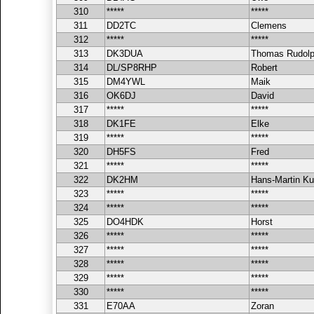
310
*****
*****
311
DD2TC
Clemens
312
*****
*****
313
DK3DUA
Thomas Rudol
314
DL/SP8RHP
Robert
315
DM4YWL
Maik
316
OK6DJ
David
317
*****
*****
318
DK1FE
Elke
319
*****
*****
320
DH5FS
Fred
321
*****
*****
322
DK2HM
Hans-Martin Ku
323
*****
*****
324
*****
*****
325
DO4HDK
Horst
326
*****
*****
327
*****
*****
328
*****
*****
329
*****
*****
330
*****
*****
331
E70AA
Zoran