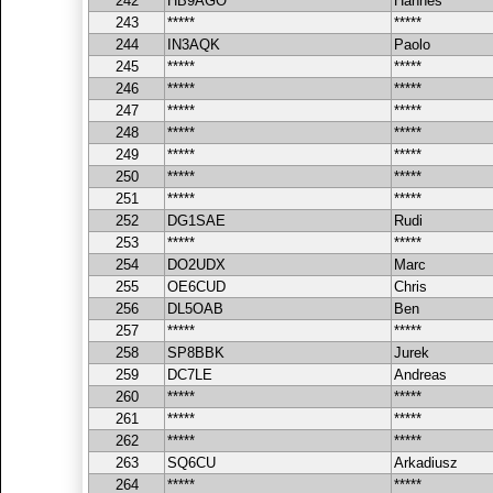
242
HB9AGO
Hannes
243
*****
*****
244
IN3AQK
Paolo
245
*****
*****
246
*****
*****
247
*****
*****
248
*****
*****
249
*****
*****
250
*****
*****
251
*****
*****
252
DG1SAE
Rudi
253
*****
*****
254
DO2UDX
Marc
255
OE6CUD
Chris
256
DL5OAB
Ben
257
*****
*****
258
SP8BBK
Jurek
259
DC7LE
Andreas
260
*****
*****
261
*****
*****
262
*****
*****
263
SQ6CU
Arkadiusz
264
*****
*****