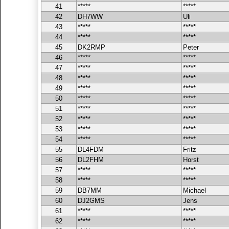
41
*****
*****
42
DH7WW
Uli
43
*****
*****
44
*****
*****
45
DK2RMP
Peter
46
*****
*****
47
*****
*****
48
*****
*****
49
*****
*****
50
*****
*****
51
*****
*****
52
*****
*****
53
*****
*****
54
*****
*****
55
DL4FDM
Fritz
56
DL2FHM
Horst
57
*****
*****
58
*****
*****
59
DB7MM
Michael
60
DJ2GMS
Jens
61
*****
*****
62
*****
*****