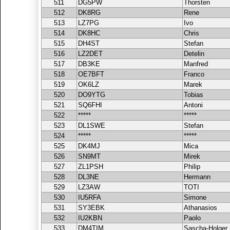
511
DG5PW
Thorsten
512
DK8RG
Rene
513
LZ7PG
Ivo
514
DK8HC
Chris
515
DH4ST
Stefan
516
LZ2DET
Detelin
517
DB3KE
Manfred
518
OE7BFT
Franco
519
OK6LZ
Marek
520
DO9YTG
Tobias
521
SQ6FHI
Antoni
522
*****
*****
523
DL1SWE
Stefan
524
*****
*****
525
DK4MJ
Mica
526
SN9MT
Mirek
527
ZL1PSH
Philip
528
DL3NE
Hermann
529
LZ3AW
TOTI
530
IU5RFA
Simone
531
SY3EBK
Athanasios
532
IU2KBN
Paolo
533
DM4TIM
Sascha-Holger