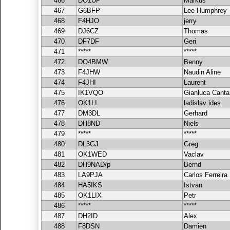
466
DO1UP
Markus
467
G6BFP
Lee Humphrey
468
F4HJO
jerry
469
DJ6CZ
Thomas
470
DF7DF
Geri
471
*****
*****
472
DO4BMW
Benny
473
F4JHW
Naudin Aline
474
F4JHI
Laurent
475
IK1VQO
Gianluca Cant
476
OK1LI
ladislav ides
477
DM3DL
Gerhard
478
DH8ND
Niels
479
*****
*****
480
DL3GJ
Greg
481
OK1WED
Vaclav
482
DH9NAD/p
Bernd
483
LA9PJA
Carlos Ferreira
484
HA5IKS
Istvan
485
OK1LIX
Petr
486
*****
*****
487
DH2ID
Alex
488
F8DSN
Damien