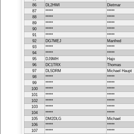
86
DL2HWI
Dietmar
87
*****
*****
88
*****
*****
89
*****
*****
90
*****
*****
91
*****
*****
92
DG7MEJ
Manfred
93
*****
*****
94
*****
*****
95
DJ9MH
Hajo
96
DC1TRX
Thomas
97
DL5DRM
Michael Haupt
98
*****
*****
99
*****
*****
100
*****
*****
101
*****
*****
102
*****
*****
103
*****
*****
104
*****
*****
105
DM2DLG
Michael
106
*****
*****
107
*****
*****