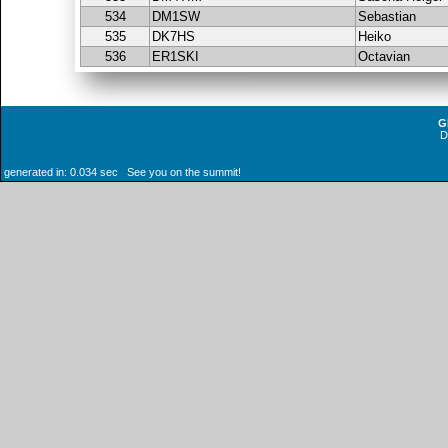
534
DM1SW
Sebastian
535
DK7HS
Heiko
536
ER1SKI
Octavian
G
generated in: 0.034 sec See you on the summit!