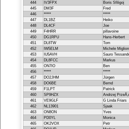
444
IV3FPX
Boris Sfiligoj
445
DM3F
Fred
446
*****
*****
447
DL1BZ
Heiko
448
DL4CF
Joe
449
F4HRR
pillavoine
450
DG1RPU
Hans-Herbert
451
DL8TW
Tom
452
IW5ELM
Michele Miglion
453
IU5AVH
Sauro Tessando
454
DL8FCC
Markus
455
ON7IO
Ben
456
*****
*****
457
DO2JHM
Jürgen
458
DO6BE
Bernd
459
F1LPT
Patrick
460
SP9HZX
Andrzej PrzeÅ‚
461
VE9GLF
G Linda Friars
462
NL13901
Sjaak
463
ON8ON
Yves
464
PD0YL
Monica
465
OK2VOX
Petr