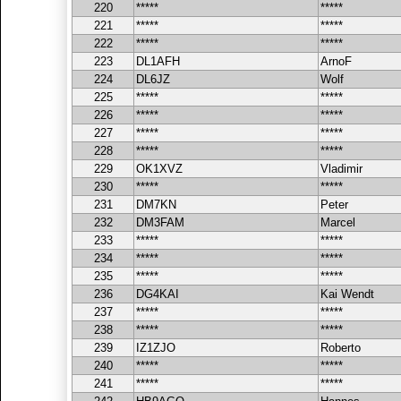
220
*****
*****
221
*****
*****
222
*****
*****
223
DL1AFH
ArnoF
224
DL6JZ
Wolf
225
*****
*****
226
*****
*****
227
*****
*****
228
*****
*****
229
OK1XVZ
Vladimir
230
*****
*****
231
DM7KN
Peter
232
DM3FAM
Marcel
233
*****
*****
234
*****
*****
235
*****
*****
236
DG4KAI
Kai Wendt
237
*****
*****
238
*****
*****
239
IZ1ZJO
Roberto
240
*****
*****
241
*****
*****