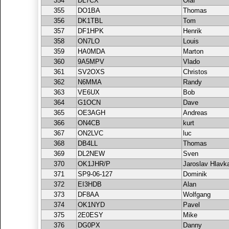
354
DL7CX
Olaf
355
DO1BA
Thomas
356
DK1TBL
Tom
357
DF1HPK
Henrik
358
ON7LO
Louis
359
HA0MDA
Marton
360
9A5MPV
Vlado
361
SV2OXS
Christos
362
N6MMA
Randy
363
VE6UX
Bob
364
G1OCN
Dave
365
OE3AGH
Andreas
366
ON4CB
kurt
367
ON2LVC
luc
368
DB4LL
Thomas
369
DL2NEW
Sven
370
OK1JHR/P
Jaroslav Hlavk
371
SP9-06-127
Dominik
372
EI3HDB
Alan
373
DF8AA
Wolfgang
374
OK1NYD
Pavel
375
2E0ESY
Mike
376
DG0PX
Danny