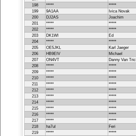
198
*****
*****
199
9A1AA
Ivica Novak
200
DJ2AS
Joachim
201
*****
*****
202
*****
*****
203
DK1WI
Ed
204
*****
*****
205
OE5JKL
Karl Jaeger
206
HB9EIV
Michael
207
ON4VT
Danny Van Tric
208
*****
*****
209
*****
*****
210
*****
*****
211
*****
*****
212
*****
*****
213
*****
*****
214
*****
*****
215
*****
*****
216
*****
*****
217
*****
*****
218
ha7ul
Feri
219
*****
*****