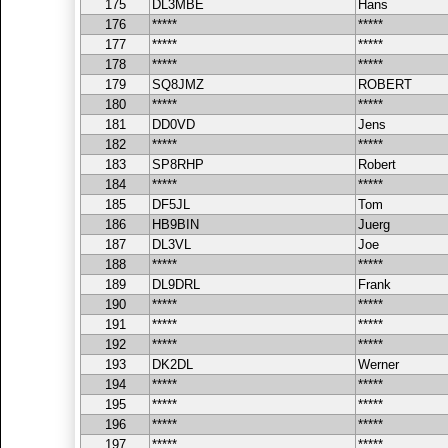
175
DL3MBE
Hans
176
*****
*****
177
*****
*****
178
*****
*****
179
SQ8JMZ
ROBERT
180
*****
*****
181
DD0VD
Jens
182
*****
*****
183
SP8RHP
Robert
184
*****
*****
185
DF5JL
Tom
186
HB9BIN
Juerg
187
DL3VL
Joe
188
*****
*****
189
DL9DRL
Frank
190
*****
*****
191
*****
*****
192
*****
*****
193
DK2DL
Werner
194
*****
*****
195
*****
*****
196
*****
*****
197
*****
*****