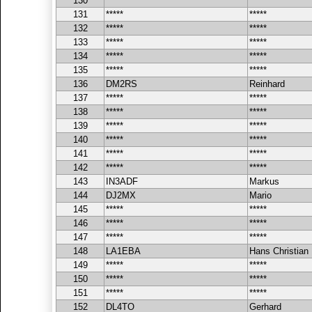
130
*****
*****
131
*****
*****
132
*****
*****
133
*****
*****
134
*****
*****
135
*****
*****
136
DM2RS
Reinhard
137
*****
*****
138
*****
*****
139
*****
*****
140
*****
*****
141
*****
*****
142
*****
*****
143
IN3ADF
Markus
144
DJ2MX
Mario
145
*****
*****
146
*****
*****
147
*****
*****
148
LA1EBA
Hans Christian
149
*****
*****
150
*****
*****
151
*****
*****
152
DL4TO
Gerhard