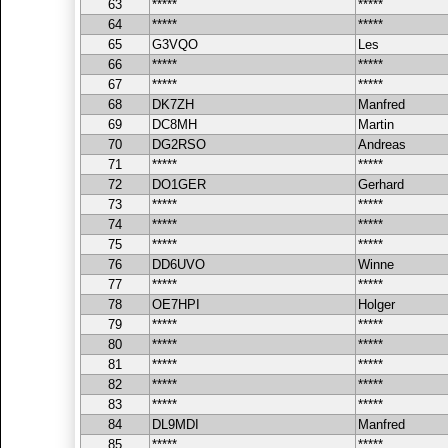
63
*****
*****
64
*****
*****
65
G3VQO
Les
66
*****
*****
67
*****
*****
68
DK7ZH
Manfred
69
DC8MH
Martin
70
DG2RSO
Andreas
71
*****
*****
72
DO1GER
Gerhard
73
*****
*****
74
*****
*****
75
*****
*****
76
DD6UVO
Winne
77
*****
*****
78
OE7HPI
Holger
79
*****
*****
80
*****
*****
81
*****
*****
82
*****
*****
83
*****
*****
84
DL9MDI
Manfred
85
*****
*****