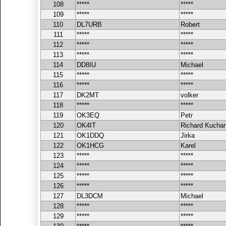
108
*****
*****
109
*****
*****
110
DL7URB
Robert
111
*****
*****
112
*****
*****
113
*****
*****
114
DD8IU
Michael
115
*****
*****
116
*****
*****
117
DK2MT
volker
118
*****
*****
119
OK3EQ
Petr
120
OK4IT
Richard Kuchar
121
OK1DDQ
Jirka
122
OK1HCG
Karel
123
*****
*****
124
*****
*****
125
*****
*****
126
*****
*****
127
DL3DCM
Michael
128
*****
*****
129
*****
*****