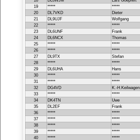
18
DL8WJM
Lars Goepfert
19
*****
*****
20
DL7VKD
Dieter
21
DL9UJF
Wolfgang
22
*****
*****
23
DL6UNF
Frank
24
DL6NCX
Thomas
25
*****
*****
26
*****
*****
27
DL9TX
Stefan
28
*****
*****
29
DL6UHA
Hans
30
*****
*****
31
*****
*****
32
DG4VD
K.-H.Keilwagen
33
*****
*****
34
DK4TN
Uwe
35
DL2EF
Frank
36
*****
*****
37
*****
*****
38
*****
*****
39
*****
*****
40
*****
*****