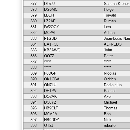
377
DL5JJ
Sascha Kreher
378
DG6MC
Holger
379
LB1FI
Torvald
380
LZ2AF
Rumen
381
IW2OGY
luca
382
M0PAI
Adrian
383
F1GBD
Jean-Louis Nau
384
EA1FCL
ALFREDO
385
KB3AWQ
John
386
OO7Z
Peter
387
*****
*****
388
*****
*****
389
F8DGF
Nicolas
390
OK1CBA
Oldrich
391
ON7LU
Radio club
392
DH1PV
Pascal
393
DO2AK
Axel
394
DC8YZ
Michael
395
HB9CLT
Thomas
396
M0MJA
Bob
397
HB9DDZ
Nick
398
OT2J
roberto