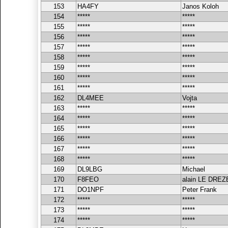
153
HA4FY
Janos Koloh
154
*****
*****
155
*****
*****
156
*****
*****
157
*****
*****
158
*****
*****
159
*****
*****
160
*****
*****
161
*****
*****
162
DL4MEE
Vojta
163
*****
*****
164
*****
*****
165
*****
*****
166
*****
*****
167
*****
*****
168
*****
*****
169
DL9LBG
Michael
170
F8FEO
alain LE DRE
171
DO1NPF
Peter Frank
172
*****
*****
173
*****
*****
174
*****
*****