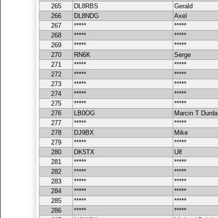
265
DL8RBS
Gerald
266
DL8NDG
Axel
267
*****
*****
268
*****
*****
269
*****
*****
270
RN6K
Serge
271
*****
*****
272
*****
*****
273
*****
*****
274
*****
*****
275
*****
*****
276
LB0OG
Marcin T Durda
277
*****
*****
278
DJ9BX
Mike
279
*****
*****
280
DK5TX
Ulf
281
*****
*****
282
*****
*****
283
*****
*****
284
*****
*****
285
*****
*****
286
*****
*****