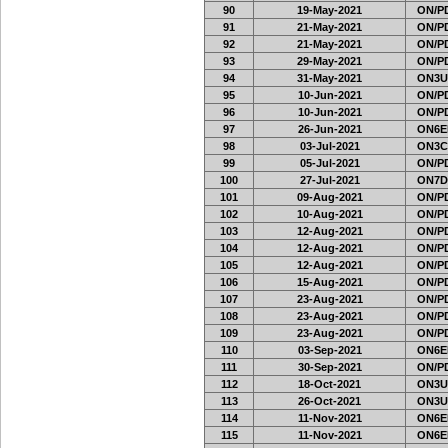
90
19-May-2021
ON/PD
91
21-May-2021
ON/PD
92
21-May-2021
ON/PD
93
29-May-2021
ON/PD
94
31-May-2021
ON3U
95
10-Jun-2021
ON/PD
96
10-Jun-2021
ON/PD
97
26-Jun-2021
ON6EF
98
03-Jul-2021
ON3C
99
05-Jul-2021
ON/PD
100
27-Jul-2021
ON7D
101
09-Aug-2021
ON/PD
102
10-Aug-2021
ON/PD
103
12-Aug-2021
ON/PD
104
12-Aug-2021
ON/PD
105
12-Aug-2021
ON/PD
106
15-Aug-2021
ON/PD
107
23-Aug-2021
ON/PD
108
23-Aug-2021
ON/PD
109
23-Aug-2021
ON/PD
110
03-Sep-2021
ON6EF
111
30-Sep-2021
ON/PD
112
18-Oct-2021
ON3U
113
26-Oct-2021
ON3U
114
11-Nov-2021
ON6EF
115
11-Nov-2021
ON6EF