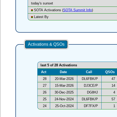
today's sunset
SOTA Activations (
SOTA Summit Info
)
Latest By
Activations & QSOs
last 5 of 28 Activations
Act
Date
Call
QSOs
28
20-Mar-2026
DL6FBK/P
47
27
15-Mar-2026
DJ3CE/P
14
26
30-Dec-2025
DG8HJ
4
25
24-Nov-2024
DL6FBK/P
57
24
25-Oct-2024
DF7FX/P
1