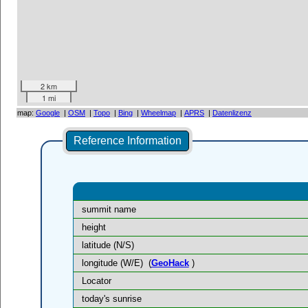
2 km
1 mi
map:
Google
|
OSM
|
Topo
|
Bing
|
Wheelmap
|
APRS
|
Datenlizenz
Reference Information
summit name
height
latitude (N/S)
longitude (W/E)
(
GeoHack
)
Locator
today's sunrise