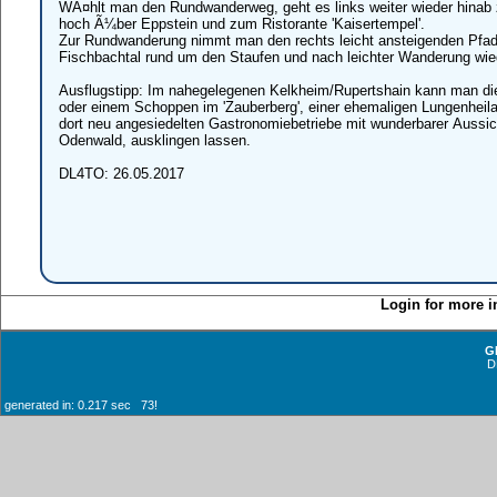
WÃ¤hlt man den Rundwanderweg, geht es links weiter wieder hinab
hoch Ã¼ber Eppstein und zum Ristorante 'Kaisertempel'.
Zur Rundwanderung nimmt man den rechts leicht ansteigenden Pfa
Fischbachtal rund um den Staufen und nach leichter Wanderung wi
Ausflugstipp: Im nahegelegenen Kelkheim/Rupertshain kann man die
oder einem Schoppen im 'Zauberberg', einer ehemaligen Lungenheila
dort neu angesiedelten Gastronomiebetriebe mit wunderbarer Aussic
Odenwald, ausklingen lassen.
DL4TO: 26.05.2017
Login for more i
G
D
generated in: 0.217 sec 73!