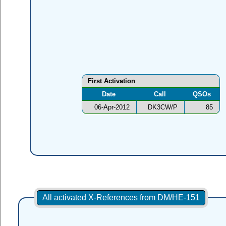
First Activation
Date
Call
QSOs
06-Apr-2012
DK3CW/P
85
All activated X-References from DM/HE-151