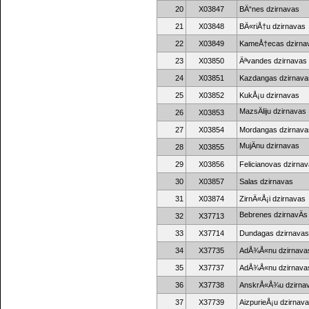
20
X03847
BÄ“nes dzirnavas
21
X03848
BÄ«riÅ†u dzirnavas
22
X03849
KameÅ†ecas dzirna
23
X03850
Äªvandes dzirnavas
24
X03851
Kazdangas dzirnava
25
X03852
KukÅ¡u dzirnavas
MazsÄliju dzirnavas
26
X03853
27
X03854
Mordangas dzirnava
MujÄnu dzirnavas
28
X03855
29
X03856
Felicianovas dzirna
30
X03857
Salas dzirnavas
31
X03874
ZirnÄ«Å¡i dzirnavas
Bebrenes dzirnavÄs
32
X37713
33
X37714
Dundagas dzirnavas
34
X37735
AdÅ¾Å«nu dzirnava
35
X37737
AdÅ¾Å«nu dzirnava
36
X37738
AnskrÅ«Å¾u dzirna
37
X37739
AizpurieÅ¡u dzirnav