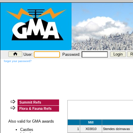
User:
Password:
forgot your password?
Summit Refs
Flora & Fauna Refs
Also valid for GMA awards
Mill
1
X03810
Stendes dzirnavas
Castles