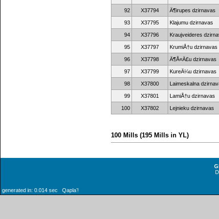
92
X37794
Ä¶irupes dzirnavas
93
X37795
Klajumu dzirnavas
94
X37796
Kraujveideres dzirn
95
X37797
KrumiÅ†u dzirnavas
96
X37798
Ä¶Å«Ä£u dzirnavas
97
X37799
KureÄ¼u dzirnavas
98
X37800
Laimeskalna dzirna
99
X37801
LamiÅ†u dzirnavas
100
X37802
Lejnieku dzirnavas
100 Mills (195 Mills in YL)
G
generated in: 0.014 sec Qaplaʼ!