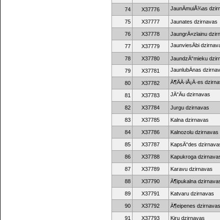
JaunÄmuiÅ¾as dzir
74
X37776
75
X37777
Jaunates dzirnavas
76
X37778
JaungrÄ«zlainu dzir
JaunviesÄbi dzirnav
77
X37779
78
X37780
JaundzÄ“mieku dzir
JaunlubÄnas dzirna
79
X37781
Ä¶ÄÄ·iÅ¡Ä·es dzirn
80
X37782
JÄ“Äu dzirnavas
81
X37783
82
X37784
Jurgu dzirnavas
83
X37785
Kalna dzirnavas
84
X37786
Kalnozolu dzirnavas
85
X37787
KapsÄ“des dzirnava
86
X37788
Kapukroga dzirnava
87
X37789
Karavu dzirnavas
88
X37790
Ä¶ipukalna dzirnava
89
X37791
Katvaru dzirnavas
90
X37792
Ä¶eipenes dzirnava
91
X37793
Kiru dzirnavas