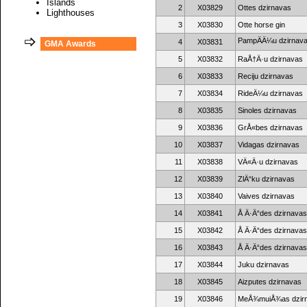
Islands
2
X03829
Ottes dzirnavas
Lighthouses
3
X03830
Otte horse gin
PampÄÄ¼u dzirnav
4
X03831
GMA Awards
5
X03832
RaÅ†Ä·u dzirnavas
6
X03833
Reciju dzirnavas
7
X03834
RideÄ¼u dzirnavas
8
X03835
Sinoles dzirnavas
9
X03836
GrÅ«bes dzirnavas
10
X03837
Vidagas dzirnavas
11
X03838
VÄ«Ä·u dzirnavas
12
X03839
ZlÄ“ku dzirnavas
13
X03840
Vaives dzirnavas
14
X03841
Å Ä·Ä“des dzirnavas
15
X03842
Å Ä·Ä“des dzirnavas
16
X03843
Å Ä·Ä“des dzirnavas
17
X03844
Juku dzirnavas
18
X03845
Aizputes dzirnavas
19
X03846
MeÅ¾muiÅ¾as dzirn