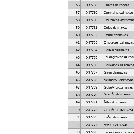
56
X37758
Duntes dzirnavas
57
X37759
Dumkalna dzirnavas
58
X37760
Dzelzavas dzirnava
59
X37761
Doles dzirnavas
60
X37762
Dzilnu dzirnavas
61
X37763
Emburgas dzirnavas
62
X37764
GaiÄ·u dzirnavas
EÄ·engrÄves dzirna
63
X37765
64
X37766
Garkalnes dzirnava
65
X37767
Gaun dzirnavas
66
X37768
Ä¢ibuÄ¼u dzirnavas
67
X37769
GubeÅ†u dzirnavas
GrenÄu dzirnavas
68
X37770
69
X37771
Äªles dzirnavas
70
X37772
GrobiÅ†as dzirnava
71
X37773
IpiÄ·u dzirnavas
72
X37774
Äªves dzirnavas
73
X37775
Jadvigovas dzirnav