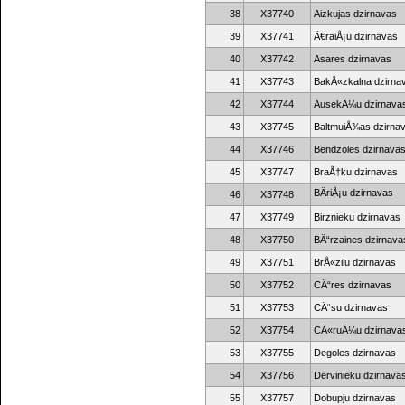
38
X37740
Aizkujas dzirnavas
39
X37741
Ä€raiÅ¡u dzirnavas
40
X37742
Asares dzirnavas
41
X37743
BakÅ«zkalna dzirna
42
X37744
AusekÄ¼u dzirnava
43
X37745
BaltmuiÅ¾as dzirna
44
X37746
Bendzoles dzirnava
45
X37747
BraÅ†ku dzirnavas
BÄriÅ¡u dzirnavas
46
X37748
47
X37749
Birznieku dzirnavas
48
X37750
BÄ“rzaines dzirnava
49
X37751
BrÅ«zilu dzirnavas
50
X37752
CÄ“res dzirnavas
51
X37753
CÄ“su dzirnavas
52
X37754
CÄ«ruÄ¼u dzirnava
53
X37755
Degoles dzirnavas
54
X37756
Dervinieku dzirnava
55
X37757
Dobupju dzirnavas