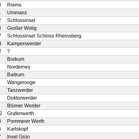
0
Riems
1
Ummanz
2
Schlossinsel
3
Großer Wotig
7
Schlossinsel Schloss Rheinsberg
8
Kampenwerder
2
?
Borkum
Norderney
Baltrum
Wangerooge
Tanzwerder
Doktorwerder
Blümer Werder
2
Grafenwerth
3
Pommerer Werth
6
Karlskopf
7
Insel Grün