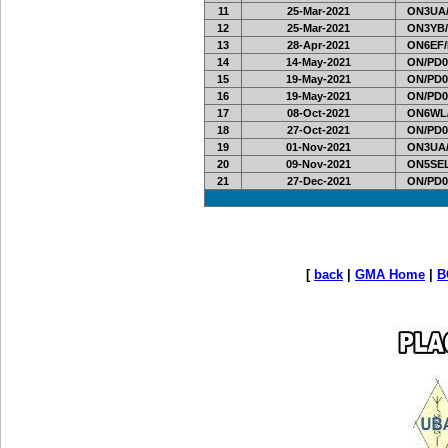
11
25-Mar-2021
ON3UA/
12
25-Mar-2021
ON3YB/
13
28-Apr-2021
ON6EF/
14
14-May-2021
ON/PD0
15
19-May-2021
ON/PD0
16
19-May-2021
ON/PD0
17
08-Oct-2021
ON6WL
18
27-Oct-2021
ON/PD0
19
01-Nov-2021
ON3UA/
20
09-Nov-2021
ON5SEL
21
27-Dec-2021
ON/PD0
[
back
|
GMA Home
|
B