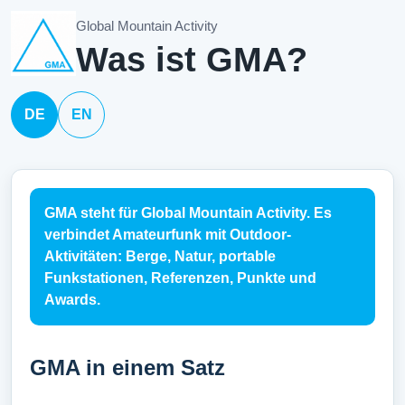
Global Mountain Activity
Was ist GMA?
DE
EN
GMA steht für Global Mountain Activity. Es
verbindet Amateurfunk mit Outdoor-
Aktivitäten: Berge, Natur, portable
Funkstationen, Referenzen, Punkte und
Awards.
GMA in einem Satz