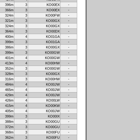
396m
3
KO00EX
-
366m
3
KO00EX
-
324m
3
KO00FW
-
321m
3
KO00GX
-
324m
3
KO00GX
-
364m
3
KO00DX
-
400m
4
KO01GA
-
399m
3
KO01GA
-
386m
3
KO00GX
-
399m
3
KO00GW
-
401m
4
KO00GW
-
413m
4
KO00HW
-
352m
3
KO00GW
-
328m
3
KO00GX
-
316m
3
KO00HW
-
484m
4
KO00JW
-
465m
4
KO00JW
-
429m
4
KO00JW
-
426m
4
KO00LW
-
415m
4
KO00KW
-
405m
4
KO00JW
-
399m
3
KO00IX
-
388m
3
KO00GU
-
372m
3
KO00GU
-
368m
3
KO00FU
-
362m
3
KO00FU
-