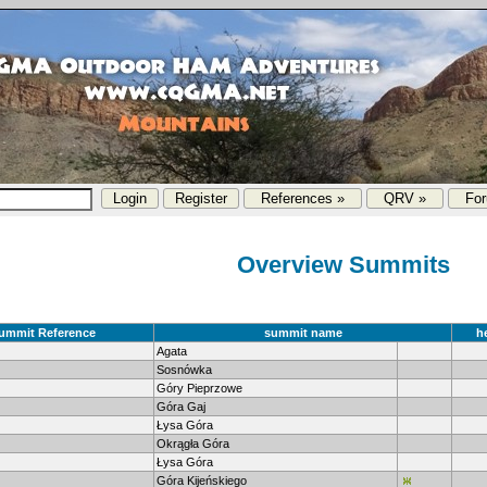
References »
QRV »
Fo
Overview Summits
ummit Reference
summit name
h
Agata
Sosnówka
Góry Pieprzowe
Góra Gaj
Łysa Góra
Okrągła Góra
Łysa Góra
Góra Kijeńskiego