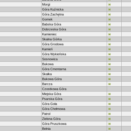
Morgi
Góra Kuźnicka
Góra Zachętna
Gomek
Babska Góra
Dobrzeska Góra
Kamieniec
Skalna Górka
Góra Grodowa
Kamień
Góra Wykieńska
Sosnowica
Bukowa
Góra Cmentarna
Skałka
Bukowa Góra
Barcza
Czostkowa Góra
Miejska Góra
Psarska Góra
Góra Goła
Góra Chełmowa
Patrol
Zielona Góra
Góra Pruszkowa
Belnia