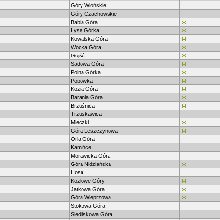
Góry Wlońskie
Góry Czachowskie
Babia Góra
Łysa Górka
Kowalska Góra
Wocka Góra
Gojść
Sadowa Góra
Polna Górka
Popówka
Kozia Góra
Barania Góra
Brzuśnica
Trzuskawica
Mieczki
Góra Leszczynowa
Orla Góra
Kamińce
Morawicka Góra
Góra Nidziańska
Hosa
Kozłowe Góry
Jatkowa Góra
Góra Wieprzowa
Stokowa Góra
Siedliskowa Góra