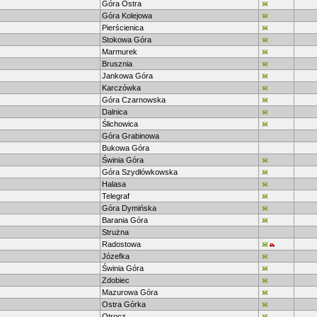
Góra Ostra
Góra Kolejowa
Pierścienica
Stokowa Góra
Marmurek
Brusznia
Jankowa Góra
Karczówka
Góra Czarnowska
Dalnica
Ślichowica
Góra Grabinowa
Bukowa Góra
Świnia Góra
Góra Szydłówkowska
Halasa
Telegraf
Góra Dymińska
Barania Góra
Strużna
Radostowa
Józefka
Świnia Góra
Zdobiec
Mazurowa Góra
Ostra Górka
Otrocz