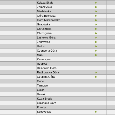
Księża Skała
Zamczysko
Miedzianka
Góra Bolmiska
Góra Milechowska
Grabówka
Chrusznica
Chrostynka
Laskowa Góra
Żebrowica
Hutka
Czerwona Góra
Malik
Kaszczyno
Rzepka
Dziadowa Góra
Radkowska Góra
Czubata Góra
Górki
Tarnowo
Golec
Biesak
Kozia Broda
Gulońska Góra
Poręby
Szczytniak