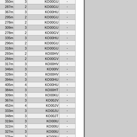
350m
3
KO00GU
-
287m
2
KO00GU
-
367m
3
KO00HU
-
295m
2
KO00GU
-
278m
2
KO00GU
-
309m
3
KO00GU
-
278m
2
KO00GV
-
335m
3
KO00HU
-
296m
2
KO00GU
-
318m
3
KO00GU
-
293m
2
KO00HV
-
284m
2
KO00GV
-
317m
3
KO00HV
-
346m
3
KO00IV
-
328m
3
KO00HV
-
394m
3
KO00HU
-
405m
4
KO00HU
-
384m
3
KO00HT
-
309m
3
KO00KU
-
367m
3
KO00JV
-
452m
4
KO00JV
-
333m
3
KO00JU
-
348m
3
KO00JT
-
319m
3
KO00IU
-
322m
3
KO00IU
-
327m
3
KO00IU
-
375m
3
KO00IU
-