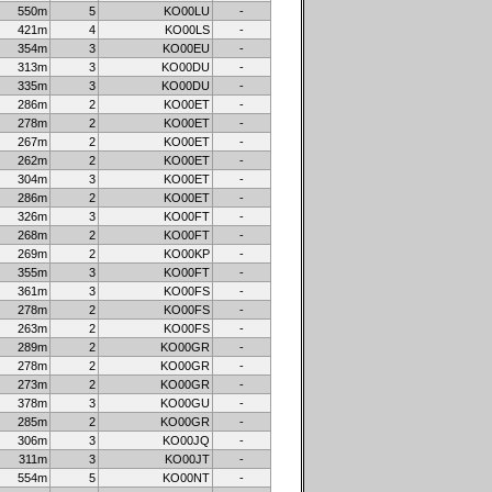
550m
5
KO00LU
-
421m
4
KO00LS
-
354m
3
KO00EU
-
313m
3
KO00DU
-
335m
3
KO00DU
-
286m
2
KO00ET
-
278m
2
KO00ET
-
267m
2
KO00ET
-
262m
2
KO00ET
-
304m
3
KO00ET
-
286m
2
KO00ET
-
326m
3
KO00FT
-
268m
2
KO00FT
-
269m
2
KO00KP
-
355m
3
KO00FT
-
361m
3
KO00FS
-
278m
2
KO00FS
-
263m
2
KO00FS
-
289m
2
KO00GR
-
278m
2
KO00GR
-
273m
2
KO00GR
-
378m
3
KO00GU
-
285m
2
KO00GR
-
306m
3
KO00JQ
-
311m
3
KO00JT
-
554m
5
KO00NT
-