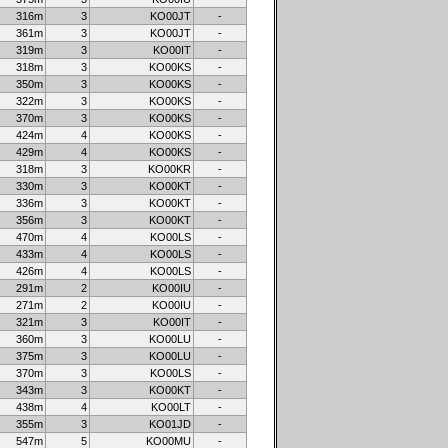
316m
3
KO00JT
-
361m
3
KO00JT
-
319m
3
KO00IT
-
318m
3
KO00KS
-
350m
3
KO00KS
-
322m
3
KO00KS
-
370m
3
KO00KS
-
424m
4
KO00KS
-
429m
4
KO00KS
-
318m
3
KO00KR
-
330m
3
KO00KT
-
336m
3
KO00KT
-
356m
3
KO00KT
-
470m
4
KO00LS
-
433m
4
KO00LS
-
426m
4
KO00LS
-
291m
2
KO00IU
-
271m
2
KO00IU
-
321m
3
KO00IT
-
360m
3
KO00LU
-
375m
3
KO00LU
-
370m
3
KO00LS
-
343m
3
KO00KT
-
438m
4
KO00LT
-
355m
3
KO01JD
-
547m
5
KO00MU
-