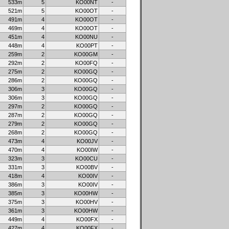
533m
5
KO00NT
-
521m
5
KO00OT
-
491m
4
KO00OT
-
469m
4
KO00OT
-
451m
4
KO00NU
-
448m
4
KO00PT
-
259m
2
KO00GM
-
292m
2
KO00FQ
-
275m
2
KO00GQ
-
286m
2
KO00GQ
-
306m
3
KO00GQ
-
306m
3
KO00GQ
-
297m
2
KO00GQ
-
287m
2
KO00GQ
-
279m
2
KO00GQ
-
268m
2
KO00GQ
-
473m
4
KO00JV
-
470m
4
KO00IW
-
323m
3
KO00CU
-
331m
3
KO00BV
-
418m
4
KO00IV
-
386m
3
KO00IV
-
385m
3
KO00HW
-
375m
3
KO00HV
-
361m
3
KO00HW
-
449m
4
KO00FX
-
427m
4
KO00FX
-