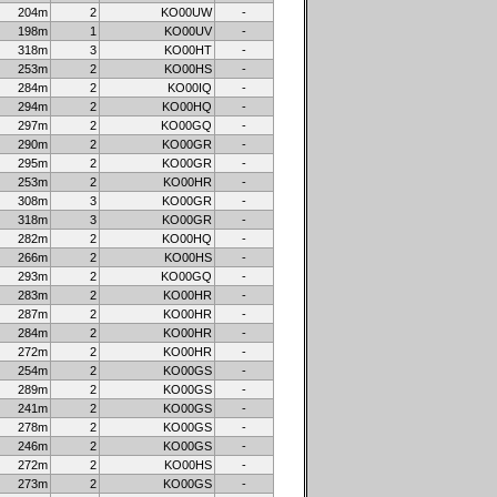
204m
2
KO00UW
-
198m
1
KO00UV
-
318m
3
KO00HT
-
253m
2
KO00HS
-
284m
2
KO00IQ
-
294m
2
KO00HQ
-
297m
2
KO00GQ
-
290m
2
KO00GR
-
295m
2
KO00GR
-
253m
2
KO00HR
-
308m
3
KO00GR
-
318m
3
KO00GR
-
282m
2
KO00HQ
-
266m
2
KO00HS
-
293m
2
KO00GQ
-
283m
2
KO00HR
-
287m
2
KO00HR
-
284m
2
KO00HR
-
272m
2
KO00HR
-
254m
2
KO00GS
-
289m
2
KO00GS
-
241m
2
KO00GS
-
278m
2
KO00GS
-
246m
2
KO00GS
-
272m
2
KO00HS
-
273m
2
KO00GS
-