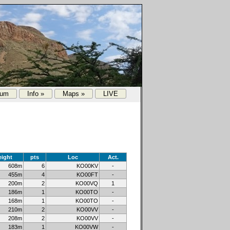
rum
Info »
Maps »
LIVE
eight
pts
Loc
Act.
608m
6
KO00KV
-
455m
4
KO00FT
-
200m
2
KO00VQ
1
186m
1
KO00TO
-
168m
1
KO00TO
-
210m
2
KO00VV
-
208m
2
KO00VV
-
183m
1
KO00VW
-