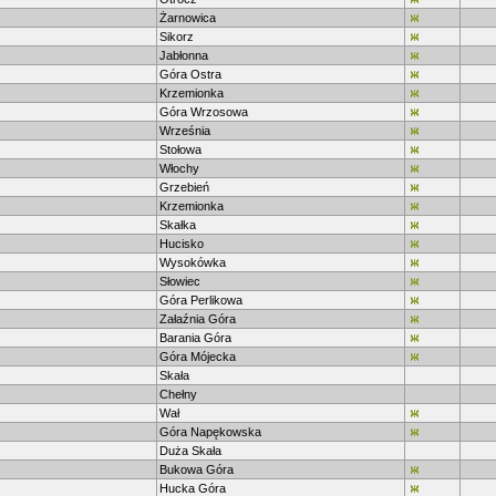
Żarnowica
Sikorz
Jabłonna
Góra Ostra
Krzemionka
Góra Wrzosowa
Września
Stołowa
Włochy
Grzebień
Krzemionka
Skałka
Hucisko
Wysokówka
Słowiec
Góra Perlikowa
Załaźnia Góra
Barania Góra
Góra Mójecka
Skała
Chełny
Wał
Góra Napękowska
Duża Skała
Bukowa Góra
Hucka Góra