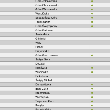
Góra Jeleniowska
Góra Chocimowska
Góra Witosławska
Wesołówka
Skoszyńska Góra
Truskolaska
Góra Świętej Anny
Góra Galicowa
Sowia Góra
Glinianki
Wały
Płonek
Przymiarka
Góra Grodziskowa
Święta Góra
Dodatki
Klonówka
Wiśniówka
Piekielnica
Święty Michał
Domaniówka
Biała Góra
Krzemianka
Wierzejska
Trójeczna Góra
Poręby
Barania Góra