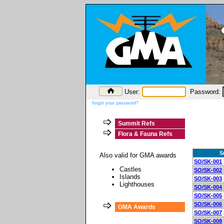
User:
Password:
forgot your password?
Summit Refs
Flora & Fauna Refs
S
Also valid for GMA awards
SO/SK-001
Castles
SO/SK-002
Islands
SO/SK-003
Lighthouses
SO/SK-004
SO/SK-005
SO/SK-006
GMA Awards
SO/SK-007
SO/SK-008