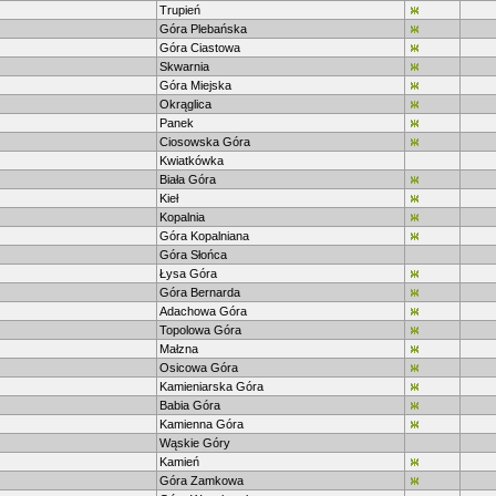
Trupień
Góra Plebańska
Góra Ciastowa
Skwarnia
Góra Miejska
Okrąglica
Panek
Ciosowska Góra
Kwiatkówka
Biała Góra
Kieł
Kopalnia
Góra Kopalniana
Góra Słońca
Łysa Góra
Góra Bernarda
Adachowa Góra
Topolowa Góra
Małzna
Osicowa Góra
Kamieniarska Góra
Babia Góra
Kamienna Góra
Wąskie Góry
Kamień
Góra Zamkowa