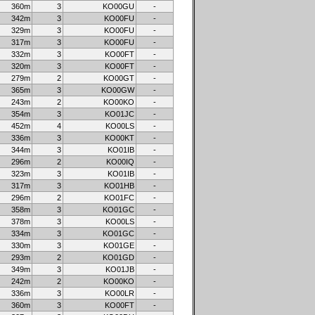
360m
3
KO00GU
-
342m
3
KO00FU
-
329m
3
KO00FU
-
317m
3
KO00FU
-
332m
3
KO00FT
-
320m
3
KO00FT
-
279m
2
KO00GT
-
365m
3
KO00GW
-
243m
2
KO00KO
-
354m
3
KO01JC
-
452m
4
KO00LS
-
336m
3
KO00KT
-
344m
3
KO01IB
-
296m
2
KO00IQ
-
323m
3
KO01IB
-
317m
3
KO01HB
-
296m
2
KO01FC
-
358m
3
KO01GC
-
378m
3
KO00LS
-
334m
3
KO01GC
-
330m
3
KO01GE
-
293m
2
KO01GD
-
349m
3
KO01JB
-
242m
2
KO00KO
-
336m
3
KO00LR
-
360m
3
KO00FT
-