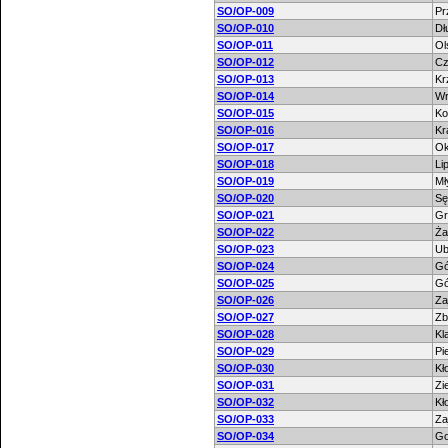
SO/OP-009
Pr
SO/OP-010
Dł
SO/OP-011
Ol
SO/OP-012
Cz
SO/OP-013
Kr
SO/OP-014
Wr
SO/OP-015
Ko
SO/OP-016
Kr
SO/OP-017
O
SO/OP-018
Li
SO/OP-019
Mł
SO/OP-020
Sę
SO/OP-021
Gr
SO/OP-022
Ża
SO/OP-023
Ub
SO/OP-024
Gó
SO/OP-025
Gó
SO/OP-026
Za
SO/OP-027
Zb
SO/OP-028
Kl
SO/OP-029
Pi
SO/OP-030
Kł
SO/OP-031
Zi
SO/OP-032
Kł
SO/OP-033
Za
SO/OP-034
Go