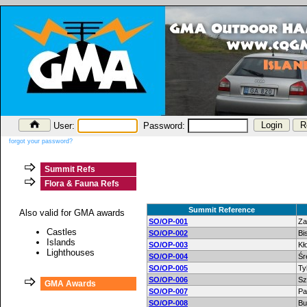
User:
Password:
forgot your password?
Summit Refs
Flora & Fauna Refs
Summit Reference
Also valid for GMA awards
SO/OP-001
Za
Castles
SO/OP-002
Bi
Islands
SO/OP-003
Kł
Lighthouses
SO/OP-004
Śr
SO/OP-005
Ty
SO/OP-006
Sz
GMA Awards
SO/OP-007
Pa
SO/OP-008
Bu