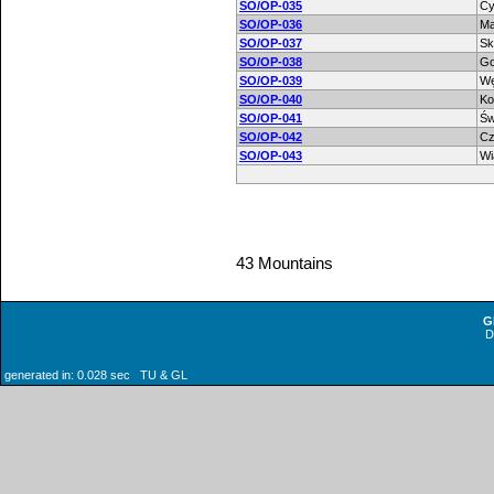
SO/OP-035
Cy
SO/OP-036
Ma
SO/OP-037
Sk
SO/OP-038
Go
SO/OP-039
W
SO/OP-040
Ko
SO/OP-041
Św
SO/OP-042
Cz
SO/OP-043
Wi
43 Mountains
G
generated in: 0.028 sec TU & GL