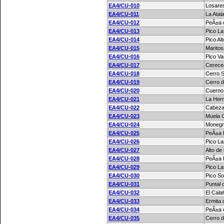
EA4/CU-010
Losare
EA4/CU-011
La Atal
EA4/CU-012
PeÃ±a d
EA4/CU-013
Pico La
EA4/CU-014
Pico Al
EA4/CU-015
Maritos
EA4/CU-016
Pico Va
EA4/CU-017
Cerece
EA4/CU-018
Cerro 
EA4/CU-019
Cerro d
EA4/CU-020
Cuerno
EA4/CU-021
La Her
EA4/CU-022
Cabeza
EA4/CU-023
Muela C
EA4/CU-024
Monegri
EA4/CU-025
PeÃ±a 
EA4/CU-026
Pico La
EA4/CU-027
Alto de
EA4/CU-028
PeÃ±a 
EA4/CU-029
Pico La
EA4/CU-030
Pico So
EA4/CU-031
Puntal 
EA4/CU-032
El Cala
EA4/CU-033
Ermita 
EA4/CU-034
PeÃ±a 
EA4/CU-035
Cerro d