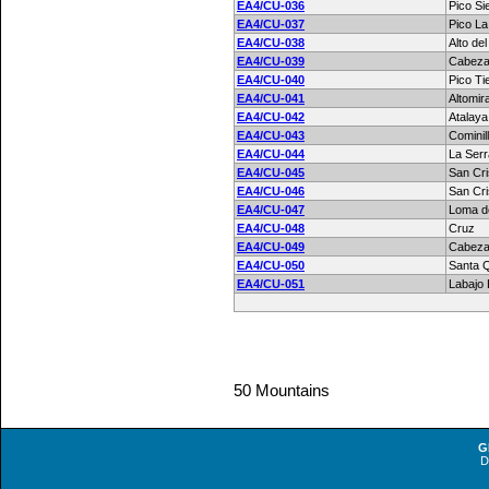
EA4/CU-036
Pico Si
EA4/CU-037
Pico L
EA4/CU-038
Alto de
EA4/CU-039
Cabeza 
EA4/CU-040
Pico Ti
EA4/CU-041
Altomir
EA4/CU-042
Atalaya
EA4/CU-043
Cominil
EA4/CU-044
La Serra
EA4/CU-045
San Cr
EA4/CU-046
San Cri
EA4/CU-047
Loma de
EA4/CU-048
Cruz
EA4/CU-049
Cabeza
EA4/CU-050
Santa Q
EA4/CU-051
Labajo 
50 Mountains
G