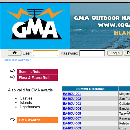
User:
Password:
forgot your password?
Summit Refs
Flora & Fauna Refs
Summit Reference
Also valid for GMA awards
EA4/CU-001
Mogorri
Castles
EA4/CU-002
San Fel
Islands
EA4/CU-003
Collado
Lighthouses
EA4/CU-004
Bander
EA4/CU-005
TalayÃ
EA4/CU-007
Ranera
GMA Awards
EA4/CU-008
Pelado
EA4/CU-009
Cruz