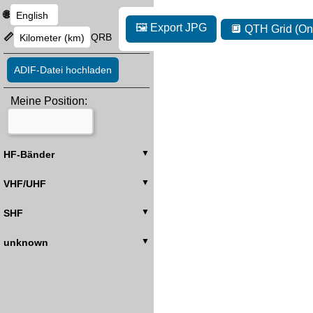
🌐
🖼️ Export JPG
🔲 QTH Grid (On
📏
QRB
ADIF-Datei hochladen
Meine Position:
HF-Bänder
VHF/UHF
SHF
unknown