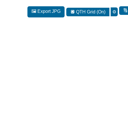
🔠
🖼️ Export JPG
🔲 QTH Grid (On)
⚙️