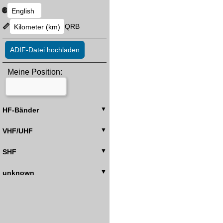
🌐
📏
QRB
ADIF-Datei hochladen
Meine Position:
HF-Bänder
VHF/UHF
SHF
unknown