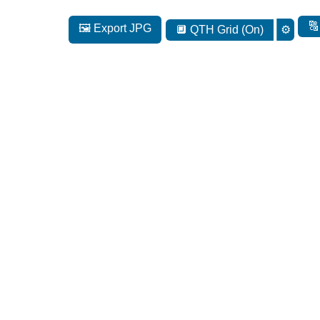
🔠
🖼️ Export JPG
🔲 QTH Grid (On)
⚙️