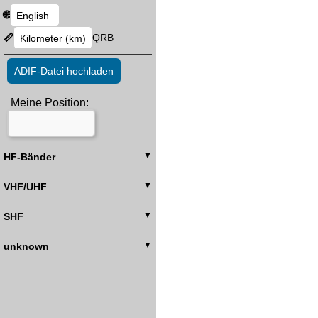
🌐
📏
QRB
ADIF-Datei hochladen
Meine Position:
HF-Bänder
VHF/UHF
SHF
unknown