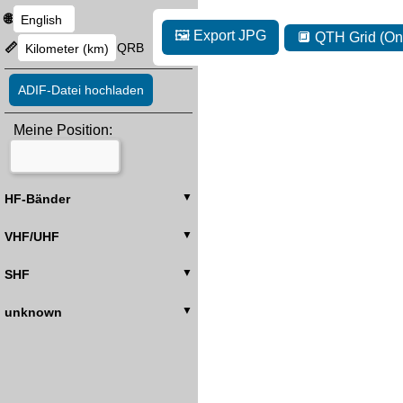
🌐
🖼️ Export JPG
🔲 QTH Grid (On
📏
QRB
ADIF-Datei hochladen
Meine Position:
HF-Bänder
VHF/UHF
SHF
unknown