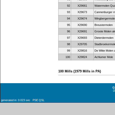
92
X29661
Watermolen Qua
93
X29673
Cannenburger m
94
X29674
Wingbergermole
95
X29690
Breustermolen
96
X29691
Groote Molen a
97
X29693
Dieterdermolen
98
X29705
Stadbroekermol
99
X29816
De Witte Molen 
100
X29824
Achlumer Mole
100 Mills (1979 Mills in PA)
G
generated in: 0.023 sec PSE QSL