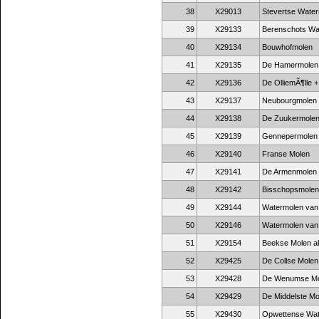
38
X29013
Stevertse Wate
39
X29133
Berenschots Wa
40
X29134
Bouwhofmolen
41
X29135
De Hamermolen
42
X29136
De OlliemÃ¶lle +
43
X29137
Neubourgmolen
44
X29138
De Zuukermole
45
X29139
Gennepermolen
46
X29140
Franse Molen
47
X29141
De Armenmolen
48
X29142
Bisschopsmolen
49
X29144
Watermolen van
50
X29146
Watermolen van
51
X29154
Beekse Molen ak
52
X29425
De Collse Molen
53
X29428
De Wenumse Mo
54
X29429
De Middelste Mo
55
X29430
Opwettense Wat