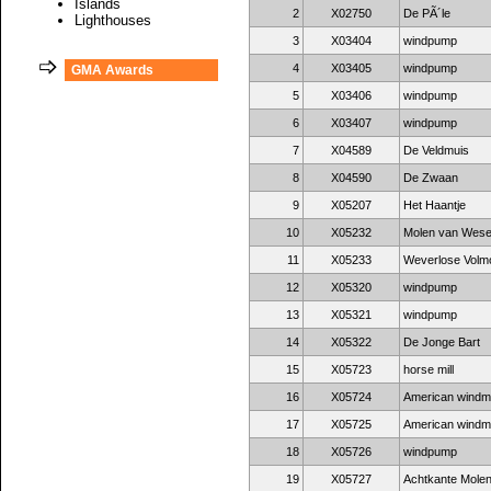
Islands
2
X02750
De PÃ´le
Lighthouses
3
X03404
windpump
4
X03405
windpump
GMA Awards
5
X03406
windpump
6
X03407
windpump
7
X04589
De Veldmuis
8
X04590
De Zwaan
9
X05207
Het Haantje
10
X05232
Molen van Wes
11
X05233
Weverlose Volm
12
X05320
windpump
13
X05321
windpump
14
X05322
De Jonge Bart
15
X05723
horse mill
16
X05724
American windmi
17
X05725
American windmi
18
X05726
windpump
19
X05727
Achtkante Mole