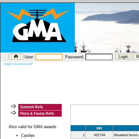
User:
Password:
forgot your password?
Summit Refs
Flora & Fauna Refs
Also valid for GMA awards
Mill
Castles
1
X02749
Bouwlust horse m