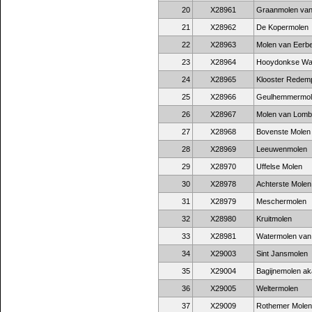
20
X28961
Graanmolen van
21
X28962
De Kopermolen
22
X28963
Molen van Eerb
23
X28964
Hooydonkse Wa
24
X28965
Klooster Redemp
25
X28966
Geulhemmermol
26
X28967
Molen van Lom
27
X28968
Bovenste Molen
28
X28969
Leeuwenmolen
29
X28970
Uffelse Molen
30
X28978
Achterste Molen
31
X28979
Meschermolen
32
X28980
Kruitmolen
33
X28981
Watermolen van
34
X29003
Sint Jansmolen
35
X29004
Bagijnemolen ak
36
X29005
Weltermolen
37
X29009
Rothemer Molen