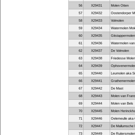
56
X29431
Molen Otten
57
X29432
Oostendorper M
58
X29433
Volmolen
59
X29434
Watermolen Mol
60
X29435
Gitstappermolen
61
X29436
Watermolen van
62
X29437
De Volmolen
63
X29438
Friedesse Mole
64
X29439
Ophovenermole
65
X29440
Leumolen aka Si
66
X29441
Grathemermole
67
X29442
De Mast
68
X29443
Molen van Fran
69
X29444
Molen van Bels
70
X29445
Molen Herinckh
71
X29446
Oelemeulle aka
72
X29447
De Mallumsche 
73
X29449
De Ruitersmole