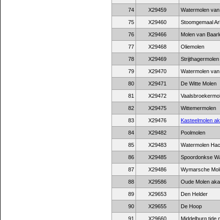
74
X29459
Watermolen van
75
X29460
Stoomgemaal A
76
X29466
Molen van Baarl
77
X29468
Oliemolen
78
X29469
Strijthagermolen
79
X29470
Watermolen van
80
X29471
De Witte Molen
81
X29472
Vaalsbroekermo
82
X29475
Wittemermolen
83
X29476
Kasteelmolen a
84
X29482
Poolmolen
85
X29483
Watermolen Hac
86
X29485
Spoordonkse W
87
X29486
Wymarsche Mole
88
X29586
Oude Molen aka
89
X29653
Den Helder
90
X29655
De Hoop
91
X29660
Middelburg tide m